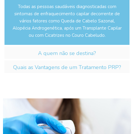
Todas as pessoas saudáveis diagnosticadas com
sintomas de enfraquecimento capilar decorrente de
vários fatores como Queda de Cabelo Sazonal,
Alopécia Androgenética, após um Transplante Capilar
ou com Cicatrizes no Couro Cabeludo.
A quem não se destina?
Quais as Vantagens de um Tratamento PRP?