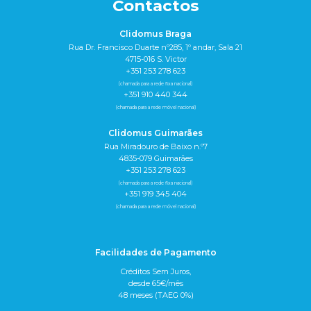
Contactos
Clidomus Braga
Rua Dr. Francisco Duarte nº285, 1º andar, Sala 21
4715-016 S. Victor
+351 253 278 623
(chamada para a rede fixa nacional)
+351 910 440 344
(chamada para a rede móvel nacional)
Clidomus Guimarães
Rua Miradouro de Baixo n.º7
4835-079 Guimarães
+351 253 278 623
(chamada para a rede fixa nacional)
+351 919 345 404
(chamada para a rede móvel nacional)
Facilidades de Pagamento
Créditos Sem Juros,
desde 65€/mês
48 meses (TAEG 0%)