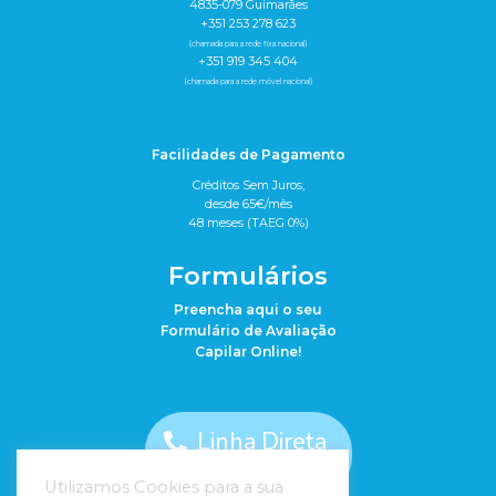
4835-079 Guimarães
+351 253 278 623
(chamada para a rede fixa nacional)
+351 919 345 404
(chamada para a rede móvel nacional)
Facilidades de Pagamento
Créditos Sem Juros,
desde 65€/mês
48 meses (TAEG 0%)
Formulários
Preencha aqui o seu
Formulário de Avaliação
Capilar Online!
Linha Direta
910 440 344
Utilizamos Cookies para a sua