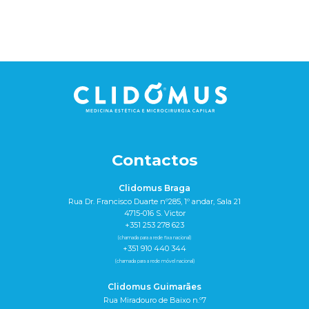
Contactos
Clidomus Braga
Rua Dr. Francisco Duarte nº285, 1º andar, Sala 21
4715-016 S. Victor
+351 253 278 623
(chamada para a rede fixa nacional)
+351 910 440 344
(chamada para a rede móvel nacional)
Clidomus Guimarães
Rua Miradouro de Baixo n.º7