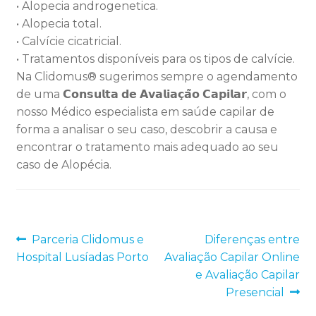
• Alopecia androgenetica.
• Alopecia total.
• Calvície cicatricial.
• Tratamentos disponíveis para os tipos de calvície.
Na Clidomus® sugerimos sempre o agendamento
de uma 𝗖𝗼𝗻𝘀𝘂𝗹𝘁𝗮 𝗱𝗲 𝗔𝘃𝗮𝗹𝗶𝗮𝗰̧𝗮̃𝗼 𝗖𝗮𝗽𝗶𝗹𝗮𝗿, com o
nosso Médico especialista em saúde capilar de
forma a analisar o seu caso, descobrir a causa e
encontrar o tratamento mais adequado ao seu
caso de Alopécia.
Parceria Clidomus e
Diferenças entre
Hospital Lusíadas Porto
Avaliação Capilar Online
e Avaliação Capilar
Presencial